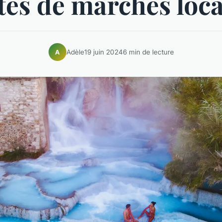
ites de marchés loc
Adèle
19 juin 2024
6 min de lecture
A