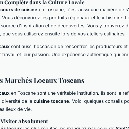
 Complète dans la Culture Locale
s
cours de cuisine
en Toscane, c'est aussi une manière de 
e. Vous découvrirez les produits régionaux et leur histoire. 
source d'inspiration et de découvertes. Vous y trouverez d
, que vous utiliserez ensuite lors de vos ateliers culinaires.
caux
sont aussi l'occasion de rencontrer les producteurs et
travail et leur passion. Une expérience authentique qui enr
es Marchés Locaux Toscans
caux
en Toscane sont une véritable institution. Ils sont le ref
a diversité de la
cuisine toscane
. Voici quelques conseils po
s lieux de vie.
 Visiter Absolument
és locaux
les plus réputés, ne manquez pas celui de
Sant'