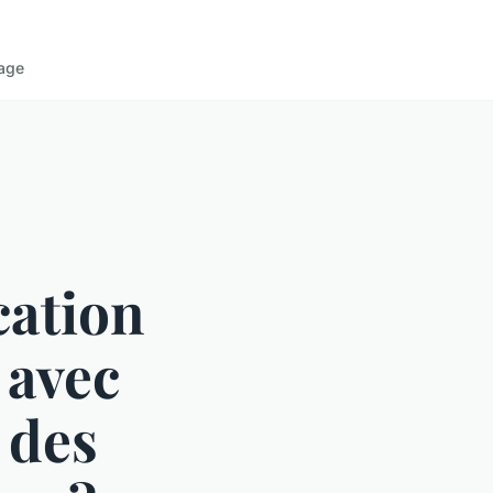
age
cation
 avec
 des