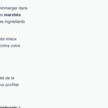
s'immerger dans
Les
marchés
es ingrédients
 de mieux
ichira votre
let de la
ur profiter
Ambrogio
à