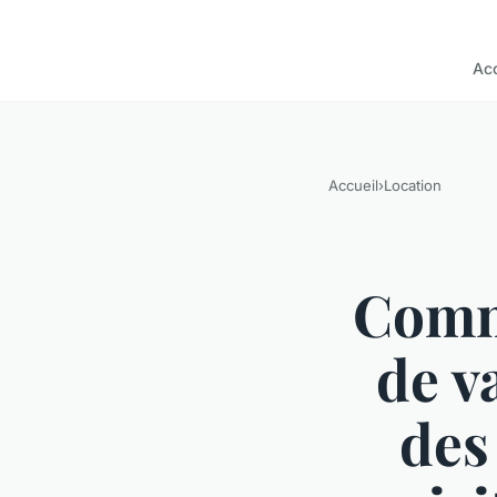
Acc
Accueil
›
Location
Comme
de v
des