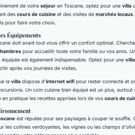
leinement de votre
séjour
en Toscane, optez pour une
villa
c
rant des
cours de cuisine
et des visites de
marchés locaux
ls pour faire votre choix.
 les Équipements
ane doit avant tout vous offrir un confort optimal. Cherc
chambres
pour accueillir toute votre famille ou vos amis. 
 équipée est également indispensable. Optez pour une
vill
chir après vos journées de visites.
ue la
villa
dispose d'
internet wifi
pour rester connecté et o
xcursions. Un coin cuisine bien équipé est un plus, surtout 
 en pratique les recettes apprises lors de vos
cours de cui
nvironnement
oscane
est réputée pour ses paysages à couper le souffle. 
ur les collines verdoyantes, les vignes ou les champs d'oliv