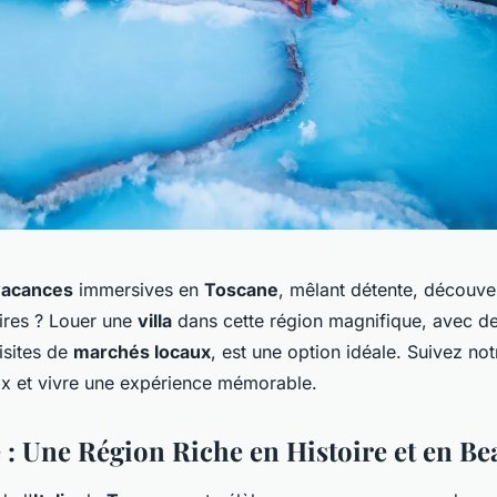
vacances
immersives en
Toscane
, mêlant détente, découver
naires ? Louer une
villa
dans cette région magnifique, avec d
isites de
marchés locaux
, est une option idéale. Suivez no
oix et vivre une expérience mémorable.
 : Une Région Riche en Histoire et en Be