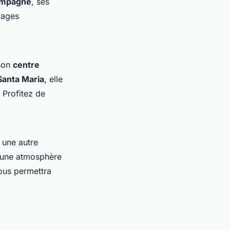
mpagne
, ses
lages
 son
centre
Santa Maria
, elle
 Profitez de
 une autre
t une atmosphère
ous permettra