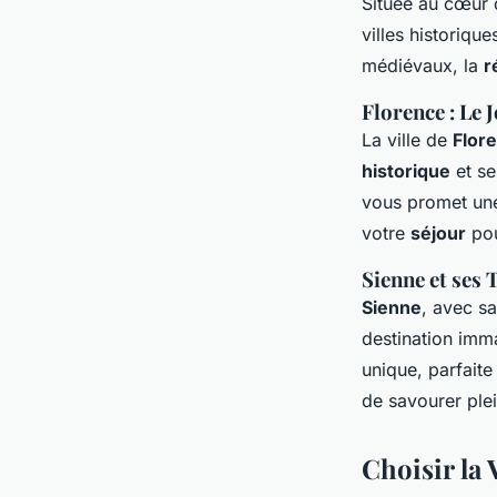
Située au cœur d
villes historiqu
médiévaux, la
r
Florence : Le 
La ville de
Flor
historique
et s
vous promet une 
votre
séjour
pou
Sienne et ses
Sienne
, avec s
destination imm
unique, parfait
de savourer plei
Choisir la 