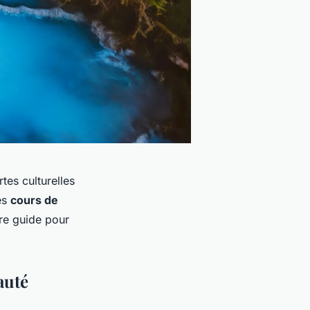
tes culturelles
es
cours de
tre guide pour
auté