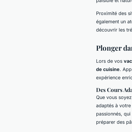
paisible et natu
Proximité des s
également un at
découvrir les tr
Plonger da
Lors de vos
vac
de cuisine
. App
expérience enri
Des Cours Ada
Que vous soyez 
adaptés à votre
passionnés, qui 
préparer des pât