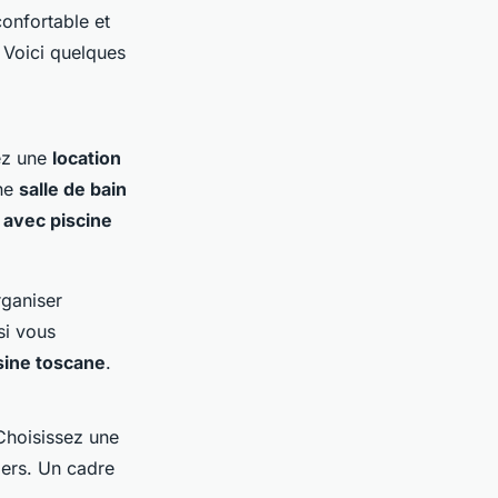
onfortable et
. Voici quelques
hez une
location
Une
salle de bain
a avec piscine
rganiser
si vous
sine toscane
.
Choisissez une
iers. Un cadre