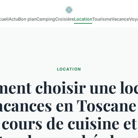
ueil
Actu
Bon plan
Camping
Croisière
Location
Tourisme
Vacance
Voy
LOCATION
nt choisir une lo
acances en Toscane
 cours de cuisine et