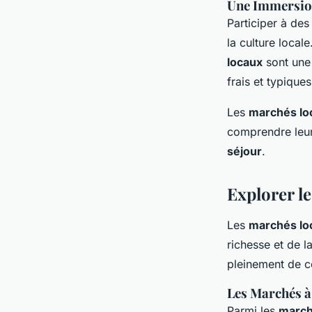
Une Immersion
Participer à de
la culture local
locaux
sont une 
frais et typiques
Les
marchés lo
comprendre leur 
séjour
.
Explorer l
Les
marchés lo
richesse et de l
pleinement de ce
Les Marchés à
Parmi les
march