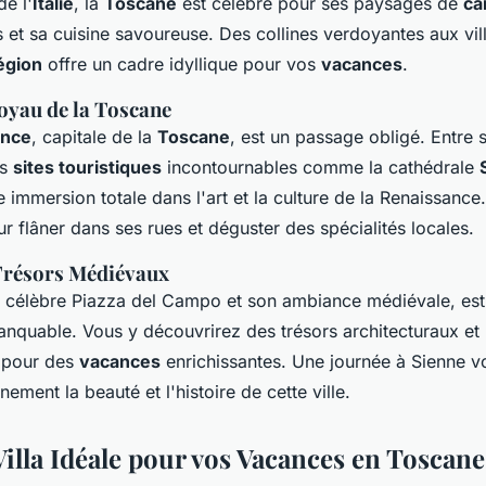
e l'
Italie
, la
Toscane
est célèbre pour ses paysages de
ca
es et sa cuisine savoureuse. Des collines verdoyantes aux vil
égion
offre un cadre idyllique pour vos
vacances
.
Joyau de la Toscane
ence
, capitale de la
Toscane
, est un passage obligé. Entre
es
sites touristiques
incontournables comme la cathédrale
immersion totale dans l'art et la culture de la Renaissance.
r flâner dans ses rues et déguster des spécialités locales.
 Trésors Médiévaux
a célèbre Piazza del Campo et son ambiance médiévale, est
anquable. Vous y découvrirez des trésors architecturaux e
e pour des
vacances
enrichissantes. Une journée à Sienne v
nement la beauté et l'histoire de cette ville.
Villa Idéale pour vos Vacances en Toscane