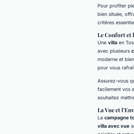
Pour profiter p
bien située, off
critères essentie
Le Confort et
Une
villa
en Tosc
avec plusieurs
moderne et bien
pour vous rafraî
Assurez-vous q
facilement vos e
souhaitez mettre
La Vue et l'E
La
campagne t
villa avec vue
s