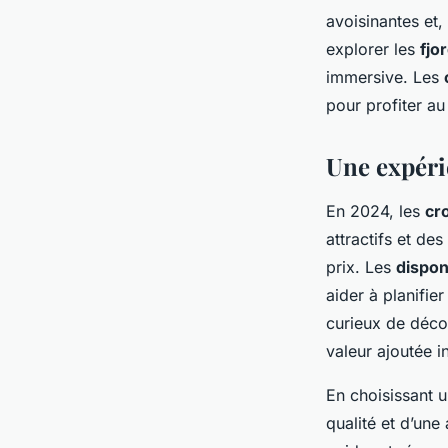
avoisinantes et,
explorer les
fjo
immersive. Les
pour profiter a
Une expérie
En 2024, les
cr
attractifs et de
prix. Les
disponi
aider à planifi
curieux de décou
valeur ajoutée i
En choisissant 
qualité et d’une