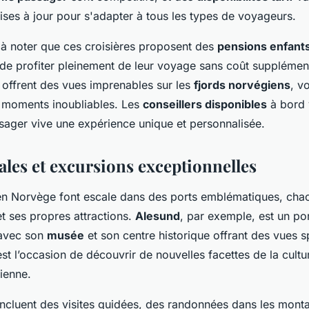
ises à jour pour s'adapter à tous les types de voyageurs.
t à noter que ces croisières proposent des
pensions enfant
de profiter pleinement de leur voyage sans coût supplément
 offrent des vues imprenables sur les
fjords norvégiens
, v
 moments inoubliables. Les
conseillers disponibles
à bord v
ager vive une expérience unique et personnalisée.
ales et excursions exceptionnelles
n Norvège font escale dans des ports emblématiques, cha
et ses propres attractions.
Alesund
, par exemple, est un po
 avec son
musée
et son centre historique offrant des vues s
t l’occasion de découvrir de nouvelles facettes de la cultu
gienne.
incluent des visites guidées, des randonnées dans les mont