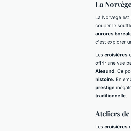
La Norvège
La Norvège est u
couper le souff
aurores boréal
c'est explorer
Les
croisières
e
offrir une vue 
Alesund
. Ce po
histoire
. En em
prestige
inégalé
traditionnelle
.
Ateliers de
Les
croisières
m