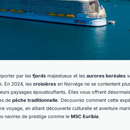
porter par les
fjords
majestueux et les
aurores boréales
sc
e. En 2024, les
croisières
en Norvège ne se contentent plu
 leurs paysages époustouflants. Elles vous offrent désormai
ues de
pêche traditionnelle
. Découvrez comment cette expé
tre voyage, en alliant découverte culturelle et aventure marin
es navires de prestige comme le
MSC Euribia
.