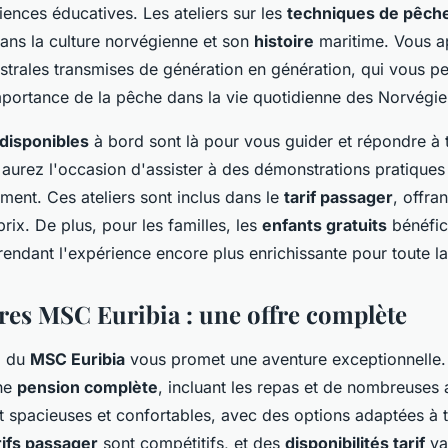
iences éducatives. Les ateliers sur les
techniques de pêche 
ans la culture norvégienne et son
histoire
maritime. Vous a
strales transmises de génération en génération, qui vous p
portance de la pêche dans la vie quotidienne des Norvégie
 disponibles
à bord sont là pour vous guider et répondre à 
 aurez l'occasion d'assister à des démonstrations pratique
ement. Ces ateliers sont inclus dans le
tarif passager
, offra
prix. De plus, pour les familles, les
enfants gratuits
bénéfic
 rendant l'expérience encore plus enrichissante pour toute la
ères MSC Euribia : une offre complète
d du
MSC Euribia
vous promet une aventure exceptionnelle.
une
pension complète
, incluant les repas et de nombreuses a
t spacieuses et confortables, avec des options adaptées à t
rifs passager
sont compétitifs, et des
disponibilités tarif
va