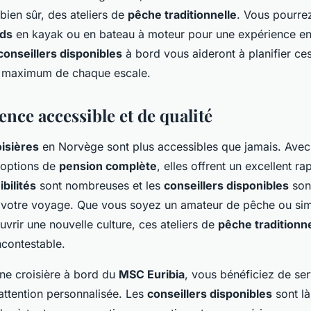
 bien sûr, des ateliers de
pêche traditionnelle
. Vous pourre
rds
en kayak ou en bateau à moteur pour une expérience en
conseillers disponibles
à bord vous aideront à planifier ce
u maximum de chaque escale.
nce accessible et de qualité
oisières
en Norvège sont plus accessibles que jamais. Ave
s options de
pension complète
, elles offrent un excellent ra
bilités
sont nombreuses et les
conseillers disponibles
sont
er votre voyage. Que vous soyez un amateur de pêche ou si
vrir une nouvelle culture, ces ateliers de
pêche traditionne
ncontestable.
une croisière à bord du
MSC Euribia
, vous bénéficiez de se
 attention personnalisée. Les
conseillers disponibles
sont là