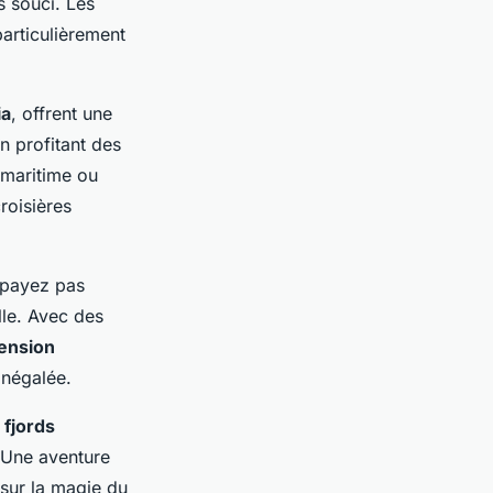
s souci. Les
articulièrement
ia
, offrent une
n profitant des
 maritime ou
roisières
 payez pas
lle. Avec des
ension
inégalée.
s
fjords
. Une aventure
sur la magie du