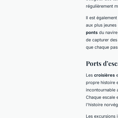
régulièrement m
Il est égalemen
aux plus jeunes 
ponts
du navire
de capturer des
que chaque pass
Ports d’esc
Les
croisières
e
propre histoire 
incontournable
Chaque escale es
l'histoire norvé
Les excursions 