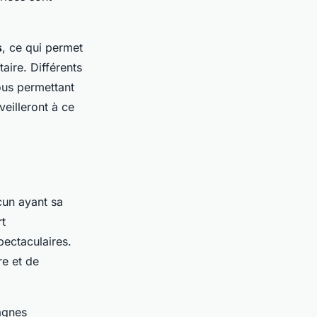
s
, ce qui permet
aire. Différents
ous permettant
eilleront à ce
cun ayant sa
rt
pectaculaires.
re et de
agnes