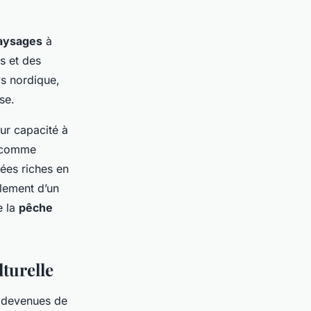
aysages
à
s et des
ys nordique,
se.
ur capacité à
s comme
ées riches en
lement d’un
e la
pêche
lturelle
t devenues de