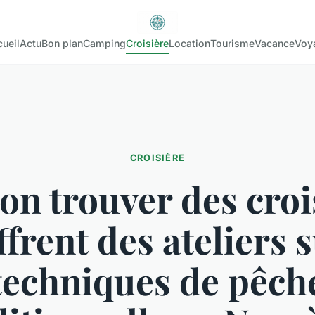
ueil
Actu
Bon plan
Camping
Croisière
Location
Tourisme
Vacance
Voy
CROISIÈRE
on trouver des croi
ffrent des ateliers s
techniques de pêch