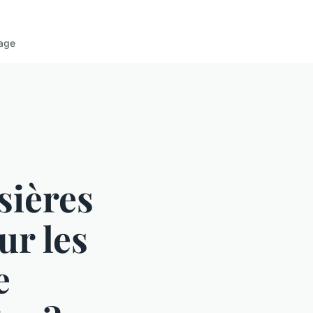
age
sières
ur les
e