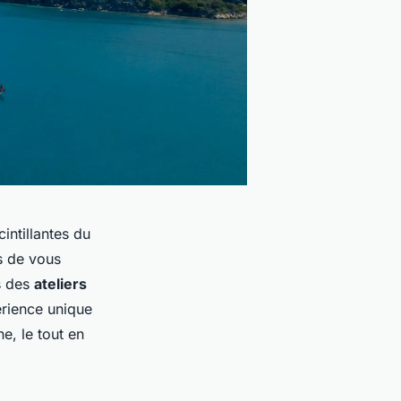
intillantes du
s de vous
s des
ateliers
rience unique
e, le tout en