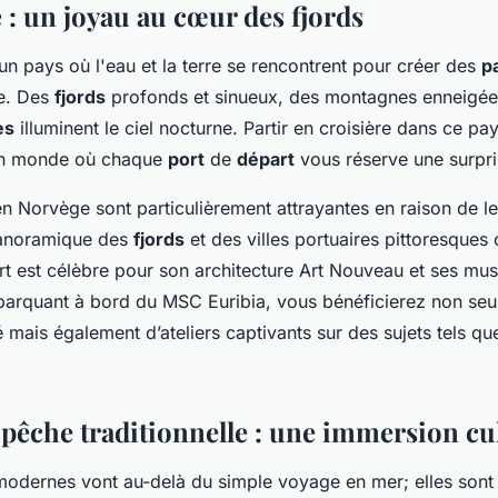
 : un joyau au cœur des fjords
n pays où l'eau et la terre se rencontrent pour créer des
p
le. Des
fjords
profonds et sinueux, des montagnes enneigée
es
illuminent le ciel nocturne. Partir en croisière dans ce pa
 un monde où chaque
port
de
départ
vous réserve une surpri
n Norvège sont particulièrement attrayantes en raison de le
panoramique des
fjords
et des villes portuaires pittoresque
rt est célèbre pour son architecture Art Nouveau et ses mus
barquant à bord du MSC Euribia, vous bénéficierez non seu
 mais également d’ateliers captivants sur des sujets tels qu
 pêche traditionnelle : une immersion cu
odernes vont au-delà du simple voyage en mer; elles son