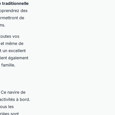
traditionnelle
pprendrez des
ermettront de
ns.
toutes vos
s et même de
nt un excellent
ient également
 famille.
 Ce navire de
ctivités à bord.
ous les
riées sont