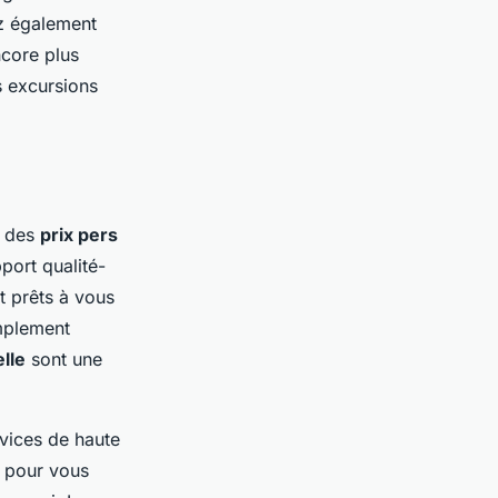
z également
core plus
s excursions
c des
prix pers
pport qualité-
 prêts à vous
mplement
lle
sont une
rvices de haute
 pour vous