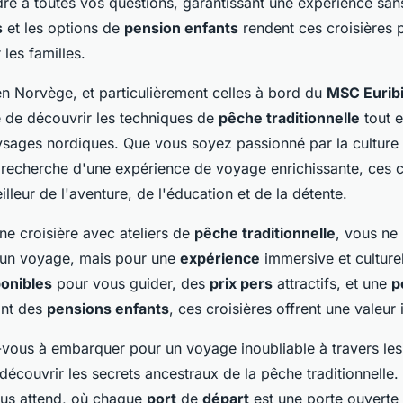
dre à toutes vos questions, garantissant une expérience san
s
et les options de
pension enfants
rendent ces croisières p
 les familles.
n Norvège, et particulièrement celles à bord du
MSC Eurib
 de découvrir les techniques de
pêche traditionnelle
tout e
sages nordiques. Que vous soyez passionné par la culture
 recherche d'une expérience de voyage enrichissante, ces c
lleur de l'aventure, de l'éducation et de la détente.
ne croisière avec ateliers de
pêche traditionnelle
, vous ne
 un voyage, mais pour une
expérience
immersive et culture
ponibles
pour vous guider, des
prix pers
attractifs, et une
p
ant des
pensions enfants
, ces croisières offrent une valeur 
-vous à embarquer pour un voyage inoubliable à travers le
découvrir les secrets ancestraux de la pêche traditionnelle
ous attend, où chaque
port
de
départ
est une porte ouverte 