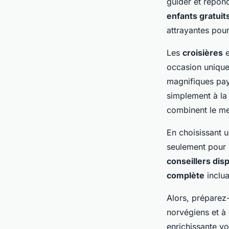
guider et répon
enfants gratuit
attrayantes pour
Les
croisières
e
occasion unique
magnifiques pay
simplement à la
combinent le mei
En choisissant u
seulement pour
conseillers dis
complète
inclu
Alors, préparez
norvégiens et à 
enrichissante v