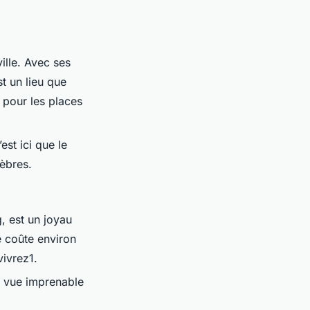
ille. Avec ses
t un lieu que
 pour les places
st ici que le
èbres.
, est un joyau
ée coûte environ
vivrez1.
a vue imprenable