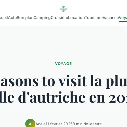
ueil
Actu
Bon plan
Camping
Croisière
Location
Tourisme
Vacance
Voy
VOYAGE
asons to visit la plu
lle d'autriche en 2
Adèle
11 février 2025
8 min de lecture
A