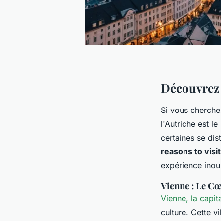
Découvrez l
Si vous cherchez
l'Autriche est l
certaines se dis
reasons to visit
expérience inoub
Vienne : Le Cœ
Vienne, la capit
culture. Cette v