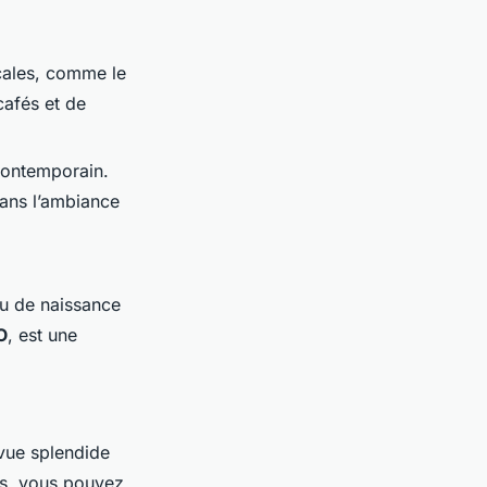
ocales, comme le
cafés et de
contemporain.
dans l’ambiance
eu de naissance
O
, est une
 vue splendide
ros, vous pouvez