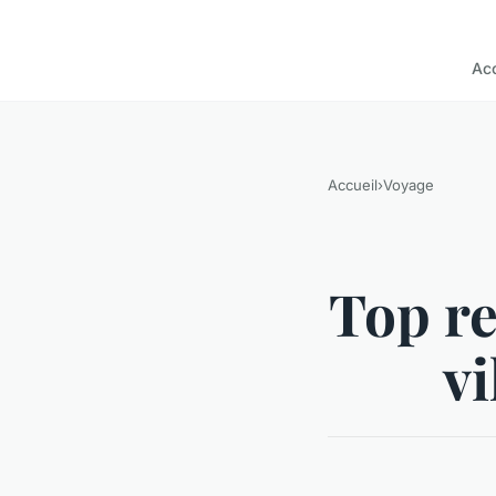
Acc
Accueil
›
Voyage
Top re
vi