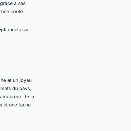
 grâce à ses
urnée coûte
ptionnels sur
che et un joyau
mmets du pays,
 amoureux de la
s et une faune