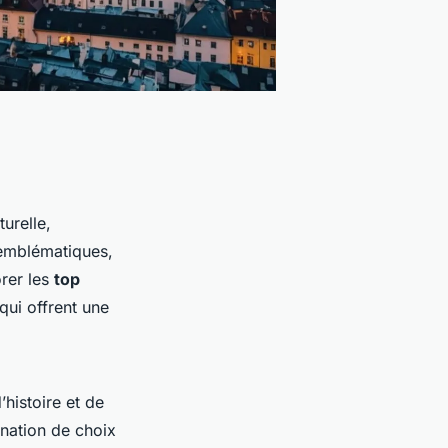
urelle,
s emblématiques,
orer les
top
qui offrent une
’histoire et de
ination de choix