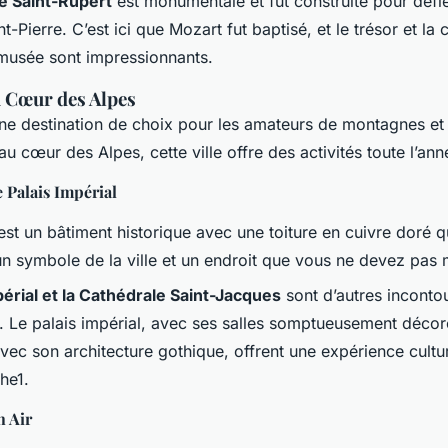
e Saint-Rupert
est monumentale et fut construite pour défi
t-Pierre. C’est ici que Mozart fut baptisé, et le trésor et la c
 musée sont impressionnants.
u Cœur des Alpes
ne destination de choix pour les amateurs de montagnes et
 au cœur des Alpes, cette ville offre des activités toute l’ann
e Palais Impérial
st un bâtiment historique avec une toiture en cuivre doré qu
 un symbole de la ville et un endroit que vous ne devez pas
périal et la Cathédrale Saint-Jacques
sont d’autres inconto
 Le palais impérial, avec ses salles somptueusement décoré
vec son architecture gothique, offrent une expérience cultur
che1.
n Air