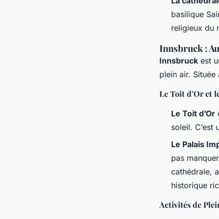
La cathédral
basilique Sain
religieux du
Innsbruck : A
Innsbruck
est u
plein air. Située
Le Toit d’Or et l
Le Toit d’Or
e
soleil. C’est
Le Palais Im
pas manquer.
cathédrale, a
historique ri
Activités de Plei