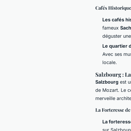
Cafés Historiqu
Les cafés hi
fameux
Sach
déguster une 
Le quartier
Avec ses mus
locale.
Salzbourg : La
Salzbourg
est u
de Mozart. Le c
merveille archit
La Forteresse d
La forteres
sur Salzbour