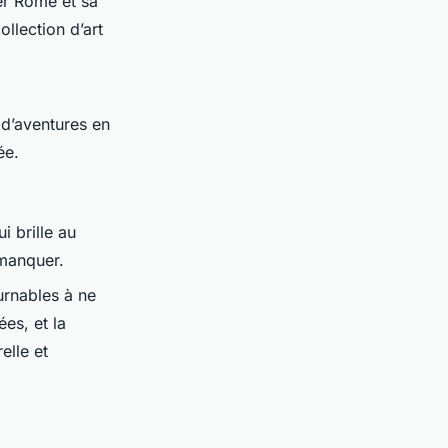
er Rome et sa
ollection d’art
 d’aventures en
ée.
i brille au
 manquer.
urnables à ne
es, et la
elle et