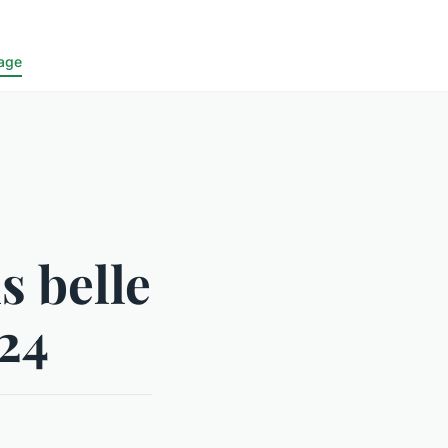
age
s belle
024