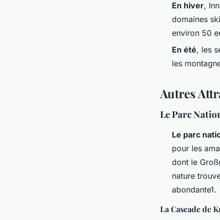
En hiver
, In
domaines skia
environ 50 e
En été
, les 
les montagne
Autres Att
Le Parc Natio
Le parc nat
pour les ama
dont le Groß
nature trouv
abondante1.
La Cascade de 