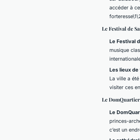
accéder à cet
forteresse\1\
Le Festival de S
Le Festival 
musique clas
international
Les lieux d
La ville a ét
visiter ces e
Le DomQuartier 
Le DomQuar
princes-arch
c’est un endr